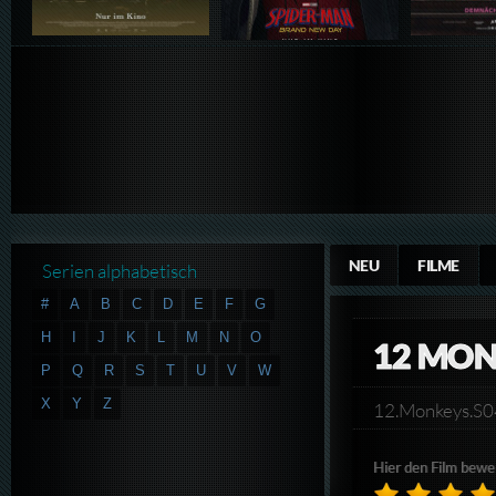
NEU
FILME
Serien alphabetisch
#
A
B
C
D
E
F
G
H
I
J
K
L
M
N
O
12 MON
P
Q
R
S
T
U
V
W
X
Y
Z
12.Monkeys.
Hier den Film bewe