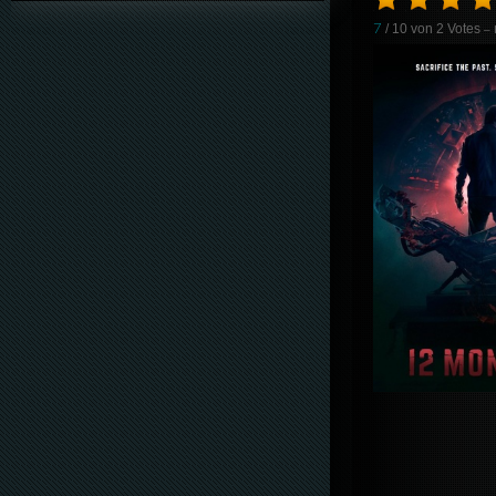
7
/ 10 von
2
Votes
– 