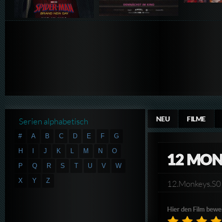
NEU
FILME
Serien alphabetisch
#
A
B
C
D
E
F
G
H
I
J
K
L
M
N
O
12 MON
P
Q
R
S
T
U
V
W
X
Y
Z
12.Monkeys.S
Hier den Film bewe