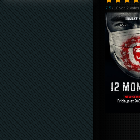
7.5
/ 10 von
2
Votes