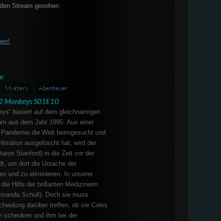
den Stream gesehen
ben!
e
Mystery
Abenteuer
2 Monkeys S01E10
eys“ basiert auf dem gleichnamigen
iam aus dem Jahr 1995. Aus einer
ne Pandemie die Welt heimgesucht und
ilisation ausgelöscht hat, wird der
aron Stanford) in die Zeit vor der
t, um dort die Ursache der
en und zu eliminieren. In unserer
ie Hilfe der brillanten Medizinerin
Amanda Schull). Doch sie muss
heidung darüber treffen, ob sie Coles
 schenken und ihm bei der