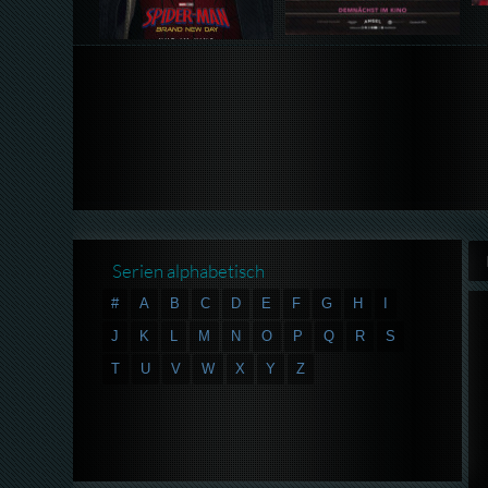
Serien alphabetisch
#
A
B
C
D
E
F
G
H
I
J
K
L
M
N
O
P
Q
R
S
T
U
V
W
X
Y
Z