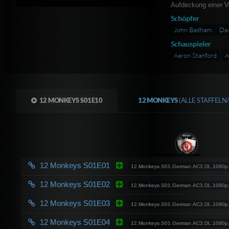
Aufdeckung einer V
Schöpfer
John Badham
Da
Schauspieler
Aaron Stanford
A
12 MONKEYS S01E10
12 MONKEYS
(ALLE STAFFELN
12 Monkeys S01E01
12.Monkeys.S01.German.AC3.DL.1080p
12 Monkeys S01E02
12.Monkeys.S01.German.AC3.DL.1080p
12 Monkeys S01E03
12.Monkeys.S01.German.AC3.DL.1080p
12 Monkeys S01E04
12.Monkeys.S01.German.AC3.DL.1080p