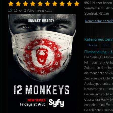
9924
Nutzer haben 
Veröffentlicht: 2015
10
/ 10 von
2
Votes
– Imdb: 7.7/10
Spielzeit:
42 min
Kommentar schrei
Kategorien, Genr
Thriller
Sci-Fi
Filmhandlung –
1
Die Serie „12 Monk
Film von Terry Gill
Zukunft, in der ei
die menschliche Ziv
Zeitreisende Cole (A
Apokalypse entsand
Katastrophe zu find
Gegenwart sucht er d
Cassandra Railly (
zunächst eine Entsc
Geschichte Glauben