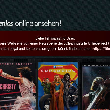
Liebe Filmpalast.to User,
sere Webseite von einer Netzsperre der „Clearingstelle Urheberrecht i
infach, legal und kostenlos umgehen könnt, findet ihr unter
https://fi
Details,Play
Details,Play
Details,Play