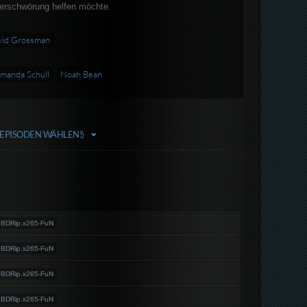
erschwörung helfen möchte.
vid Grossman
manda Schull
Noah Bean
/EPISODEN WÄHLEN!)
.BDRip.x265-FuN
.BDRip.x265-FuN
.BDRip.x265-FuN
.BDRip.x265-FuN