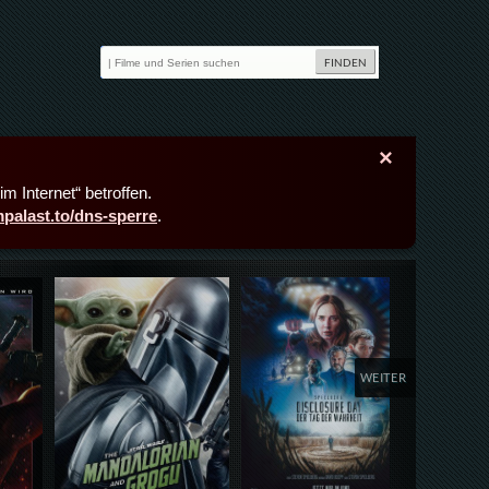
×
m Internet“ betroffen.
lmpalast.to/dns-sperre
.
Details,Play
Details,Play
Deta
WEITER