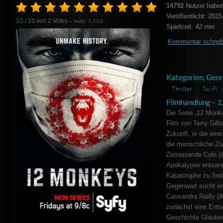
14792
Nutzer haben
Veröffentlicht: 2015
10
/ 10 von
2
Votes
– Imdb: 7.7/10
Spielzeit:
42 min
Kommentar schrei
Kategorien, Genr
Thriller
Sci-Fi
Filmhandlung –
1
Die Serie „12 Monk
Film von Terry Gill
Zukunft, in der ei
die menschliche Ziv
Zeitreisende Cole (A
Apokalypse entsand
Katastrophe zu find
Gegenwart sucht er d
Cassandra Railly (
zunächst eine Entsc
Geschichte Glauben