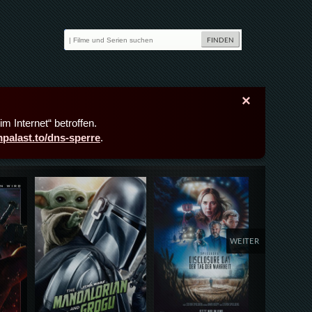
×
m Internet“ betroffen.
lmpalast.to/dns-sperre
.
Details,Play
Details,Play
Deta
WEITER