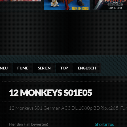
NEU
FILME
SERIEN
TOP
ENGLISCH
12 MONKEYS S01E05
12.Monkeys.S01.German.AC3.DL.1080p.BDRip.x265-F
Shortinfos
Hier den Film bewerten!