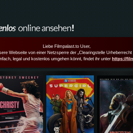
Liebe Filmpalast.to User,
sere Webseite von einer Netzsperre der „Clearingstelle Urheberrecht i
infach, legal und kostenlos umgehen könnt, findet ihr unter
https://fi
Details,Play
Details,Play
Details,Play