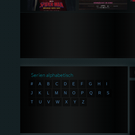
Serien alphabetisch
#
A
B
C
D
E
F
G
H
I
J
K
L
M
N
O
P
Q
R
S
T
U
V
W
X
Y
Z