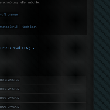
erschwörung helfen möchte.
vid Grossman
manda Schull
Noah Bean
/EPISODEN WÄHLEN!)
.BDRip.x265-FuN
.BDRip.x265-FuN
.BDRip.x265-FuN
.BDRip.x265-FuN