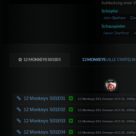
Aufdeckung einer V
Schöpfer
John Badham
Da
Schauspieler
Aaron Stanford
A
12 MONKEYS S01E05
12 MONKEYS
(ALLE STAFFELN
12 Monkeys S01E01
12.Monkeys.S01.German.AC3.DL.1080p
12 Monkeys S01E02
12.Monkeys.S01.German.AC3.DL.1080p
12 Monkeys S01E03
12.Monkeys.S01.German.AC3.DL.1080p
12 Monkeys S01E04
12.Monkeys.S01.German.AC3.DL.1080p