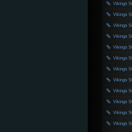
Vikings
Vikings
Vikings
Vikings
Vikings
Vikings 
Vikings
Vikings
Vikings
Vikings
Vikings
Vikings