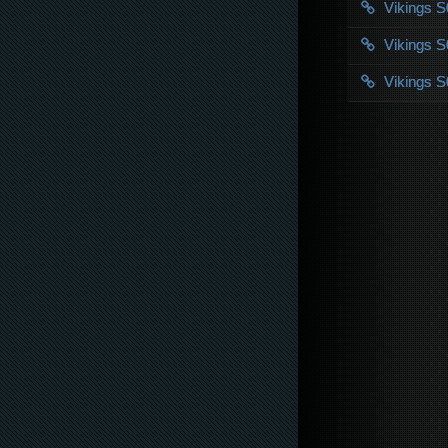
Vikings
Vikings
Vikings