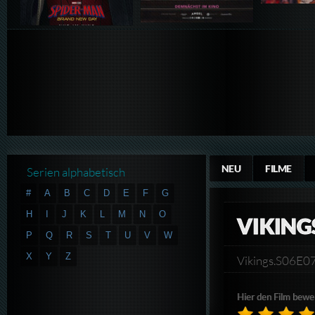
NEU
FILME
Serien alphabetisch
#
A
B
C
D
E
F
G
H
I
J
K
L
M
N
O
VIKING
P
Q
R
S
T
U
V
W
X
Y
Z
Vikings.S06
Hier den Film bewe