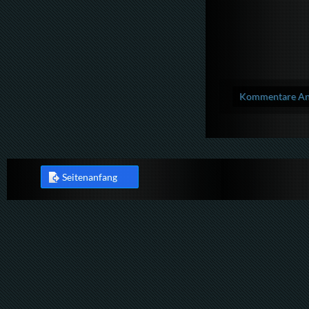
Kommentare Anz
Seitenanfang