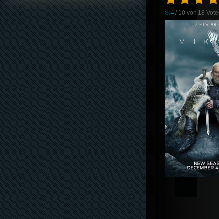
8.4
/ 10 von
18
Vote