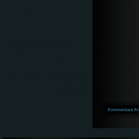
Kommentare Anz