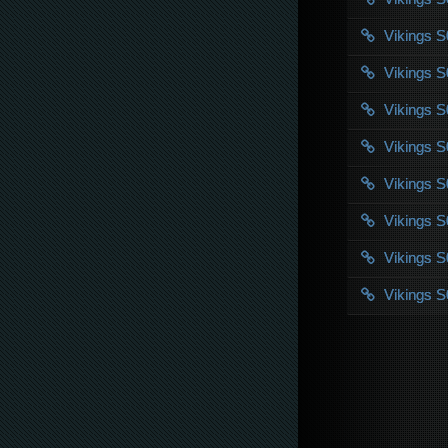
Vikings
Vikings
Vikings
Vikings
Vikings
Vikings
Vikings
Vikings