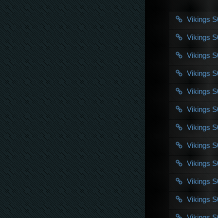
Vikings
Vikings
Vikings
Vikings
Vikings
Vikings
Vikings
Vikings
Vikings
Vikings
Vikings 
Vikings