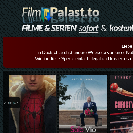
Liebe
in Deutschland ist unsere Webseite von einer Netz
Wie ihr diese Sperre einfach, legal und kostenlos 
Details,Play
Details,Play
Details
ZURÜCK