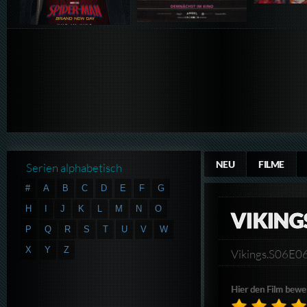
NEU
FILME
Serien alphabetisch
#
A
B
C
D
E
F
G
H
I
J
K
L
M
N
O
VIKING
P
Q
R
S
T
U
V
W
X
Y
Z
Vikings.S06
Hier den Film bewe