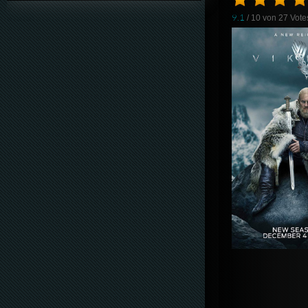
9.1
/ 10 von
27
Vote