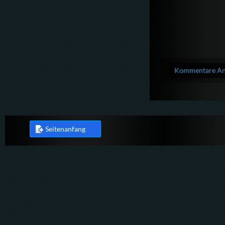
Kommentare Anz
Seitenanfang