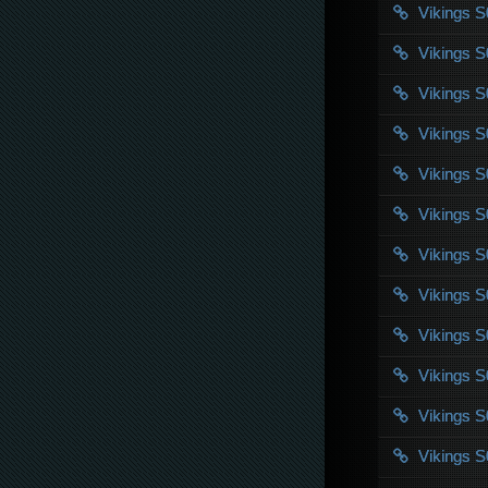
Vikings
Vikings
Vikings
Vikings
Vikings
Vikings 
Vikings
Vikings
Vikings
Vikings
Vikings
Vikings