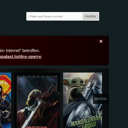
×
m Internet“ betroffen.
lmpalast.to/dns-sperre
.
Details,Play
Details,Play
Deta
WEITER