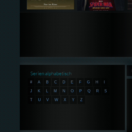
Serien alphabetisch
#
A
B
C
D
E
F
G
H
I
J
K
L
M
N
O
P
Q
R
S
T
U
V
W
X
Y
Z