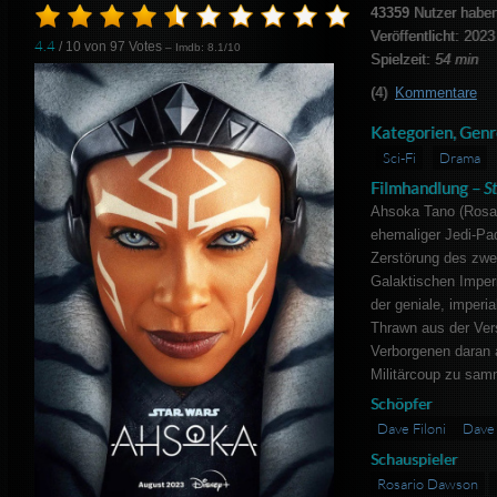
43359
Nutzer haben
Veröffentlicht: 2023
4.4
/ 10 von
97
Votes
– Imdb: 8.1/10
Spielzeit:
54 min
(4)
Kommentare
Kategorien, Genr
Sci-Fi
Drama
Filmhandlung –
S
Ahsoka Tano (Rosa
ehemaliger Jedi-Pad
Zerstörung des zwe
Galaktischen Impe
der geniale, imperia
Thrawn aus der Ver
Verborgenen daran ar
Militärcoup zu sam
Schöpfer
Dave Filoni
Dave 
Schauspieler
Rosario Dawson