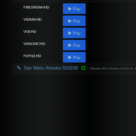
FIRESTREAM HD
Play
VIDARA HD
Play
VOE HD
Play
VIDSONIC HD
Play
FLYFILE HD
Play
Star Wars: Ahsoka S01E08
Ahsoka.S01.German.EAC3.DL