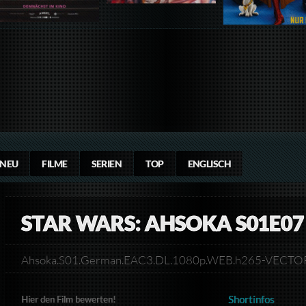
NEU
FILME
SERIEN
TOP
ENGLISCH
STAR WARS: AHSOKA S01E07
Ahsoka.S01.German.EAC3.DL.1080p.WEB.h265-VECT
Shortinfos
Hier den Film bewerten!