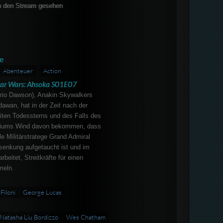
 den Stream gesehen
e
Abenteuer
Action
tar Wars: Ahsoka S01E07
rio Dawson), Anakin Skywalkers
awan, hat in der Zeit nach der
iten Todessterns und des Falls des
riums Wind davon bekommen, dass
le Militärstratege Grand Admiral
senkung aufgetaucht ist und im
beitet, Streitkräfte für einen
meln.
Filoni
George Lucas
Natasha Liu Bordizzo
Wes Chatham