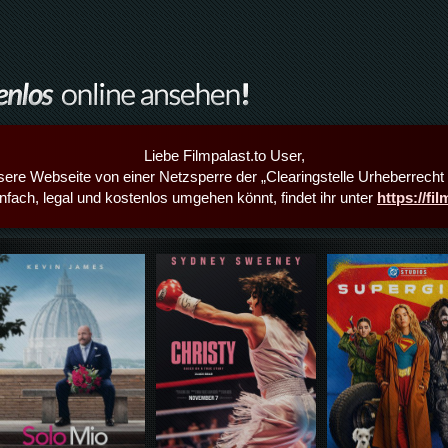
Liebe Filmpalast.to User,
sere Webseite von einer Netzsperre der „Clearingstelle Urheberrecht i
infach, legal und kostenlos umgehen könnt, findet ihr unter
https://fi
Details,Play
Details,Play
Details,Play