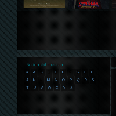
Serien alphabetisch
#
A
B
C
D
E
F
G
H
I
J
K
L
M
N
O
P
Q
R
S
T
U
V
W
X
Y
Z