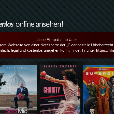
Liebe Filmpalast.to User,
sere Webseite von einer Netzsperre der „Clearingstelle Urheberrecht i
infach, legal und kostenlos umgehen könnt, findet ihr unter
https://fi
Details,Play
Details,Play
Details,Play