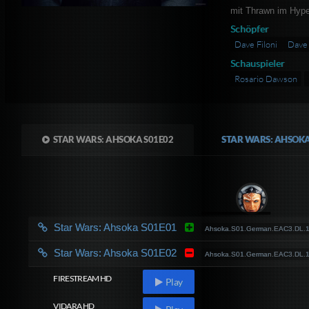
mit Thrawn im Hype
Schöpfer
Dave Filoni
Dave 
Schauspieler
Rosario Dawson
STAR WARS: AHSOKA S01E02
STAR WARS: AHSOK
Star Wars: Ahsoka S01E01
Ahsoka.S01.German.EAC3.DL
Star Wars: Ahsoka S01E02
Ahsoka.S01.German.EAC3.DL
FIRESTREAM HD
Play
VIDARA HD