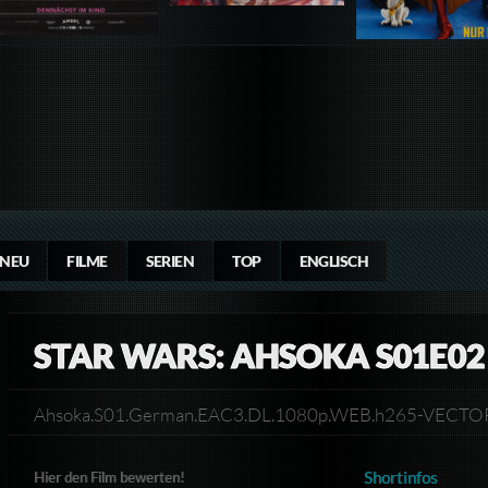
NEU
FILME
SERIEN
TOP
ENGLISCH
STAR WARS: AHSOKA S01E02
Ahsoka.S01.German.EAC3.DL.1080p.WEB.h265-VECT
Shortinfos
Hier den Film bewerten!