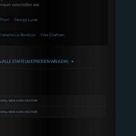
rraum verschollen war.
Filoni
George Lucas
Natasha Liu Bordizzo
Wes Chatham
A
(ALLE STAFFELN/EPISODEN WÄHLEN!)
.1080p.WEB.h265-VECTOR
.1080p.WEB.h265-VECTOR