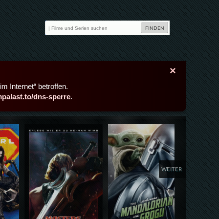
×
m Internet“ betroffen.
lmpalast.to/dns-sperre
.
Details,Play
Details,Play
Deta
WEITER