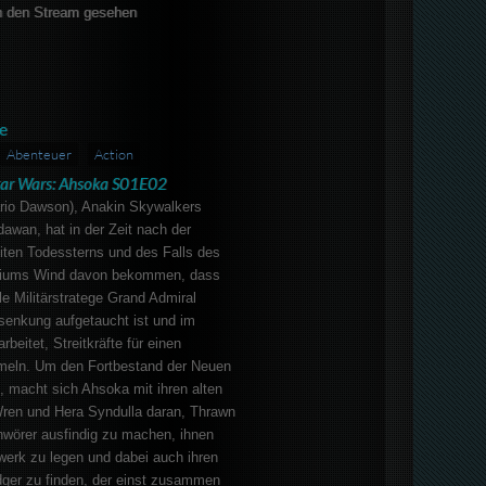
 den Stream gesehen
e
Abenteuer
Action
tar Wars: Ahsoka S01E02
rio Dawson), Anakin Skywalkers
awan, hat in der Zeit nach der
iten Todessterns und des Falls des
riums Wind davon bekommen, dass
le Militärstratege Grand Admiral
senkung aufgetaucht ist und im
beitet, Streitkräfte für einen
meln. Um den Fortbestand der Neuen
, macht sich Ahsoka mit ihren alten
ren und Hera Syndulla daran, Thrawn
hwörer ausfindig zu machen, ihnen
werk zu legen und dabei auch ihren
idger zu finden, der einst zusammen