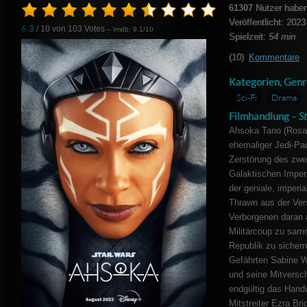
61307
Nutzer haben
Veröffentlicht: 2023
6.3
/ 10 von
103
Votes
– Imdb: 9.1/10
Spielzeit:
54 min
(10)
Kommentare
Kategorien, Genr
Sci-Fi
Drama
Filmhandlung –
S
Ahsoka Tano (Rosa
ehemaliger Jedi-Pad
Zerstörung des zwe
Galaktischen Impe
der geniale, imperia
Thrawn aus der Ver
Verborgenen daran ar
Militärcoup zu sam
Republik zu sichern
Gefährten Sabine W
und seine Mitversc
endgültig das Hand
Mitstreiter Ezra Br