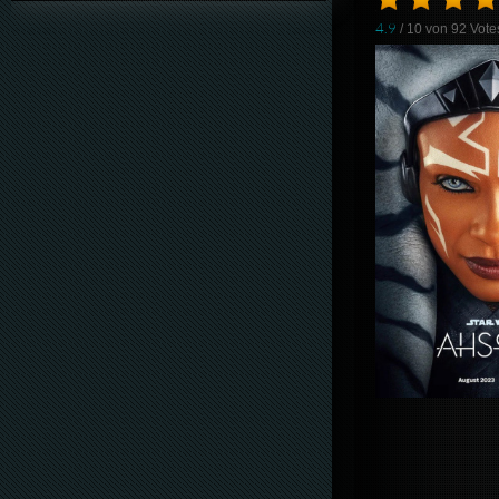
4.9
/ 10 von
92
Vote