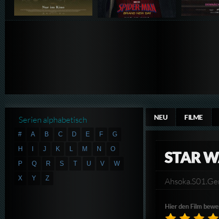
NEU
FILME
Serien alphabetisch
#
A
B
C
D
E
F
G
H
I
J
K
L
M
N
O
STAR W
P
Q
R
S
T
U
V
W
X
Y
Z
Ahsoka.S01.G
Hier den Film bewe