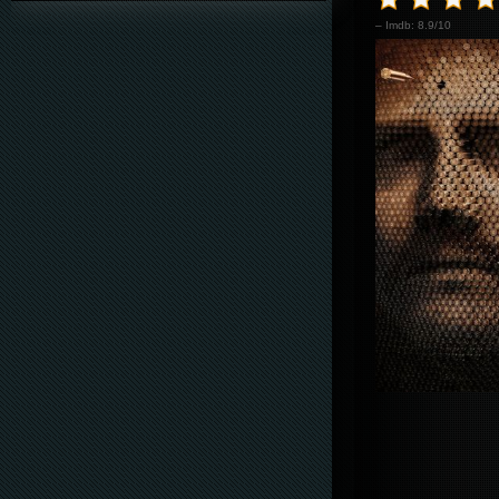
– Imdb: 8.9/10