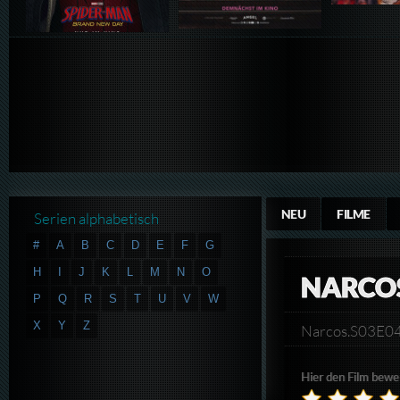
NEU
FILME
Serien alphabetisch
#
A
B
C
D
E
F
G
H
I
J
K
L
M
N
O
NARCOS
P
Q
R
S
T
U
V
W
X
Y
Z
Narcos.S03E0
Hier den Film bewe