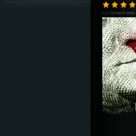
8.2
/ 10 von
6
Votes