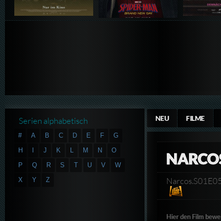
NEU
FILME
Serien alphabetisch
#
A
B
C
D
E
F
G
H
I
J
K
L
M
N
O
NARCOS
P
Q
R
S
T
U
V
W
Narcos.S01E05
X
Y
Z
Hier den Film bewe