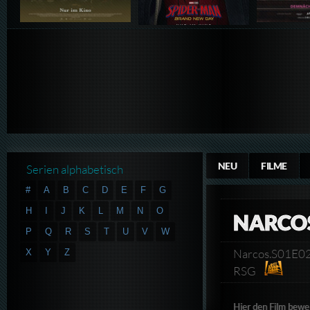
NEU
FILME
Serien alphabetisch
#
A
B
C
D
E
F
G
H
I
J
K
L
M
N
O
NARCOS
P
Q
R
S
T
U
V
W
Narcos.S01E02
X
Y
Z
RSG
Hier den Film bewe