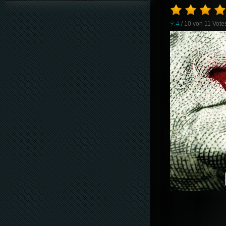
9.4
/ 10 von
11
Vote