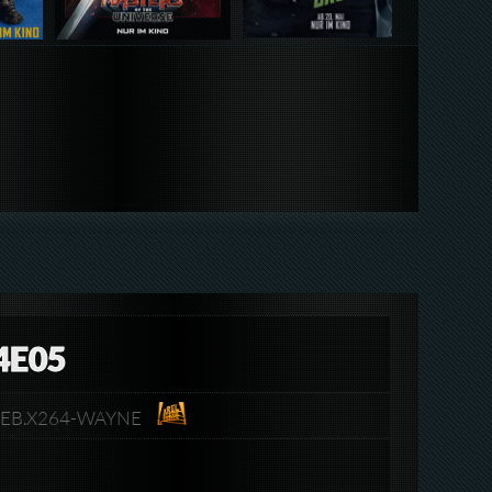
4E05
.WEB.X264-WAYNE