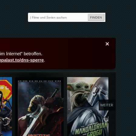
×
m Internet“ betroffen.
lmpalast.to/dns-sperre
.
Details,Play
Details,Play
Deta
WEITER