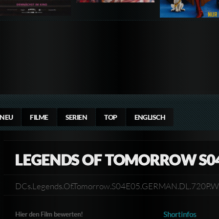
NEU
FILME
SERIEN
TOP
ENGLISCH
LEGENDS OF TOMORROW S0
DCs.Legends.Of.Tomorrow.S04E05.GERMAN.DL.720P
Shortinfos
Hier den Film bewerten!