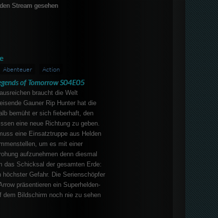
den Stream gesehen
e
Abenteuer
Action
egends of Tomorrow S04E05
ausreichen braucht die Welt
eisende Gauner Rip Hunter hat die
alb bemüht er sich fieberhaft, den
ssen eine neue Richtung zu geben.
muss eine Einsatztruppe aus Helden
menstellen, um es mit einer
drohung aufzunehmen denn diesmal
um das Schicksal der gesamten Erde:
in höchster Gefahr. Die Serienschöpfer
Arrow präsentieren ein Superhelden-
f dem Bildschirm noch nie zu sehen