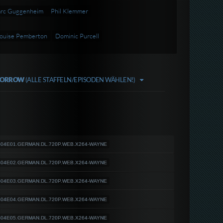
rc Guggenheim
Phil Klemmer
ouise Pemberton
Dominic Purcell
OMORROW
(ALLE STAFFELN/EPISODEN WÄHLEN!)
w.S04E01.GERMAN.DL.720P.WEB.X264-WAYNE
w.S04E02.GERMAN.DL.720P.WEB.X264-WAYNE
w.S04E03.GERMAN.DL.720P.WEB.X264-WAYNE
w.S04E04.GERMAN.DL.720P.WEB.X264-WAYNE
w.S04E05.GERMAN.DL.720P.WEB.X264-WAYNE