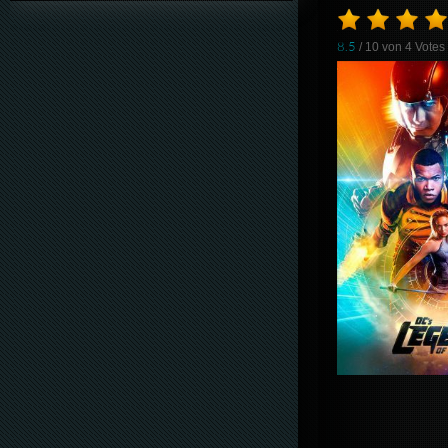
8.5
/ 10 von
4
Votes