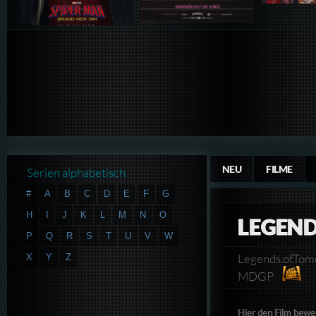
NEU
FILME
Serien alphabetisch
#
A
B
C
D
E
F
G
H
I
J
K
L
M
N
O
LEGEND
P
Q
R
S
T
U
V
W
Legends.of.To
X
Y
Z
MDGP
Hier den Film bewe