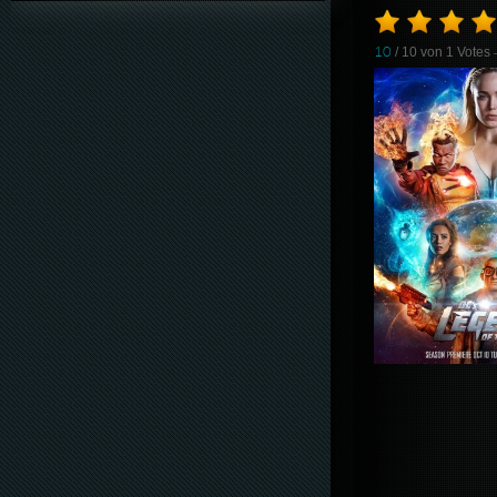
10
/ 10 von
1
Votes