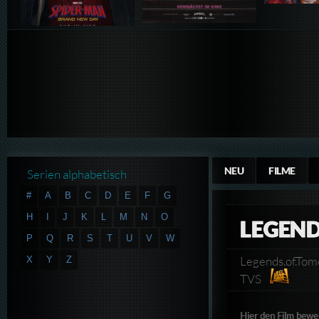
NEU
FILME
Serien alphabetisch
#
A
B
C
D
E
F
G
H
I
J
K
L
M
N
O
LEGEND
P
Q
R
S
T
U
V
W
Legends.of.To
X
Y
Z
TVS
Hier den Film bewe