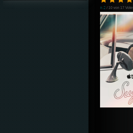
8.2
/ 10 von
17
Vote