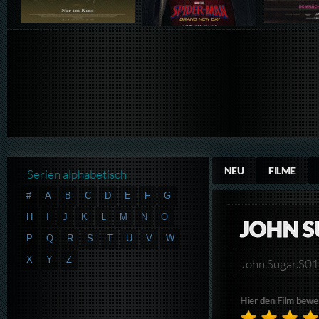
NEU
FILME
Serien alphabetisch
#
A
B
C
D
E
F
G
H
I
J
K
L
M
N
O
JOHN S
P
Q
R
S
T
U
V
W
X
Y
Z
John.Sugar.S
Hier den Film bewe