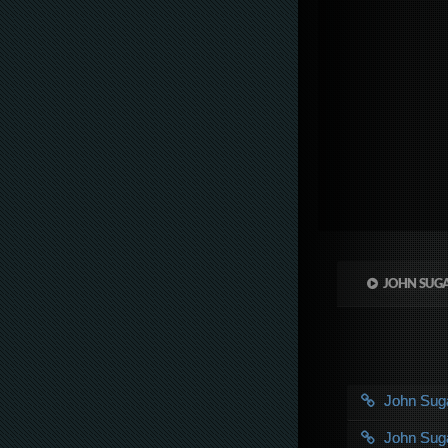
JOHN SUGA
John Su
John Su