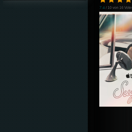
7.4
/ 10 von
16
Vote