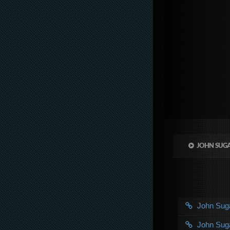
JOHN SUGA
John Su
John Su