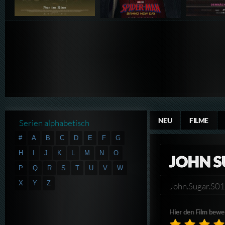
NEU
FILME
Serien alphabetisch
#
A
B
C
D
E
F
G
H
I
J
K
L
M
N
O
JOHN S
P
Q
R
S
T
U
V
W
X
Y
Z
John.Sugar.S
Hier den Film bewe