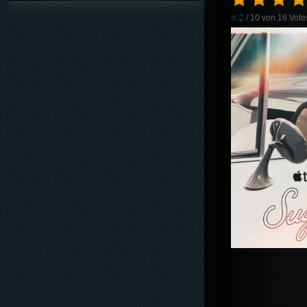
8.2
/ 10 von
16
Vote