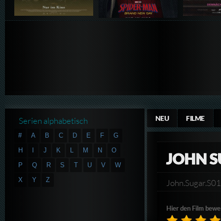
NEU
FILME
Serien alphabetisch
#
A
B
C
D
E
F
G
H
I
J
K
L
M
N
O
JOHN S
P
Q
R
S
T
U
V
W
X
Y
Z
John.Sugar.S
Hier den Film bewe