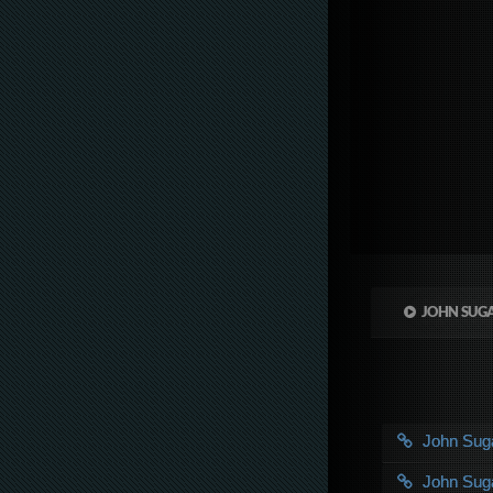
JOHN SUGA
John Su
John Su