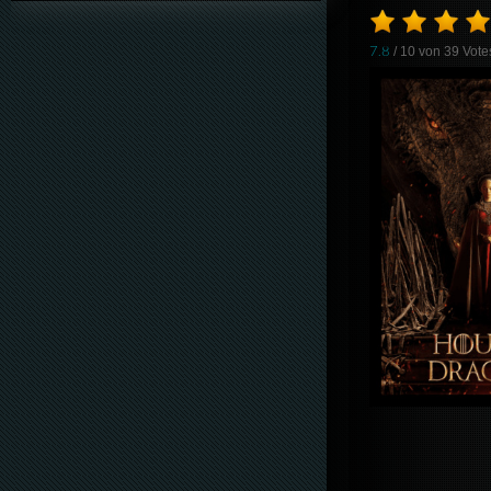
7.8
/ 10 von
39
Vote