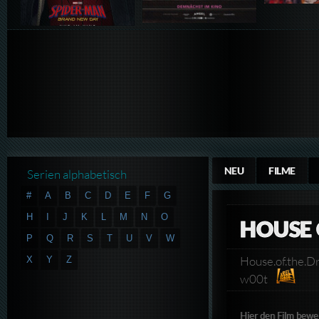
NEU
FILME
Serien alphabetisch
#
A
B
C
D
E
F
G
H
I
J
K
L
M
N
O
HOUSE 
P
Q
R
S
T
U
V
W
House.of.the.
X
Y
Z
w00t
Hier den Film bewe