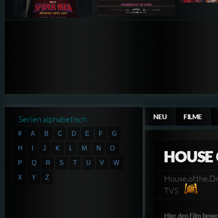
NEU
FILME
Serien alphabetisch
#
A
B
C
D
E
F
G
H
I
J
K
L
M
N
O
HOUSE 
P
Q
R
S
T
U
V
W
House.of.the
X
Y
Z
TVS
Hier den Film bewe