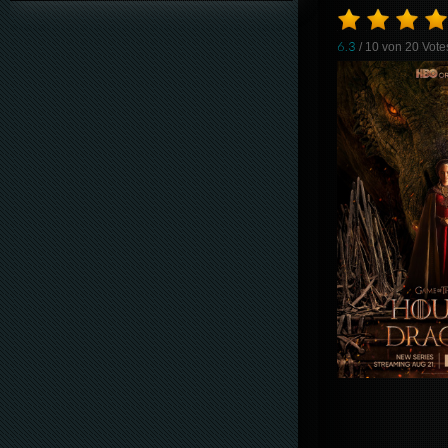
6.3
/ 10 von
20
Vote