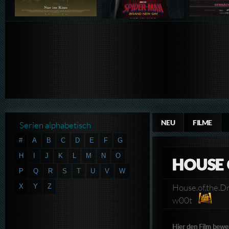
NEU
FILME
Serien alphabetisch
#
A
B
C
D
E
F
G
H
I
J
K
L
M
N
O
HOUSE 
P
Q
R
S
T
U
V
W
House.of.the.
X
Y
Z
w00t
Hier den Film bewe