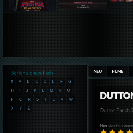
NEU
FILME
Serien alphabetisch
#
A
B
C
D
E
F
G
H
I
J
K
L
M
N
O
DUTTON
P
Q
R
S
T
U
V
W
X
Y
Z
Dutton.Ranc
Hier den Film bewe