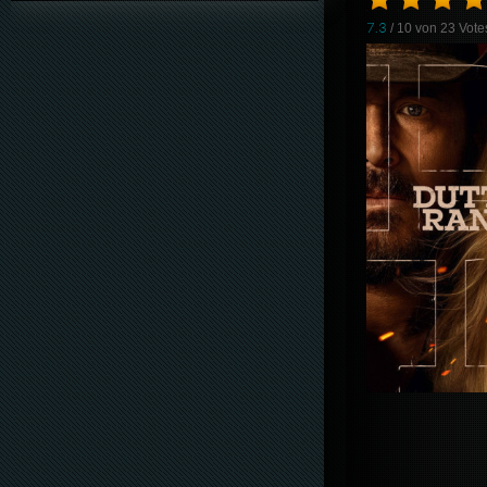
7.3
/ 10 von
23
Vote