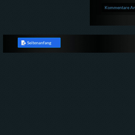
Kommentare Anz
Seitenanfang