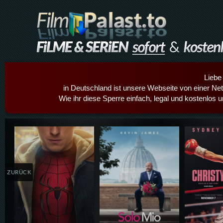
Liebe
in Deutschland ist unsere Webseite von einer Netz
Wie ihr diese Sperre einfach, legal und kostenlos 
Details,Play
Details,Play
Details
ZURÜCK