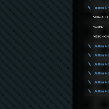
Dutton R
VIDARA HD
VOE HD
VIDSONIC H
Dutton R
Dutton R
Dutton R
Dutton R
Dutton R
Dutton R