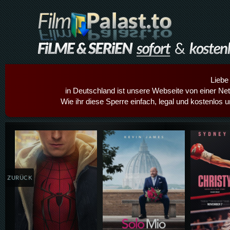
Liebe
in Deutschland ist unsere Webseite von einer Netz
Wie ihr diese Sperre einfach, legal und kostenlos 
Details,Play
Details,Play
Details
ZURÜCK