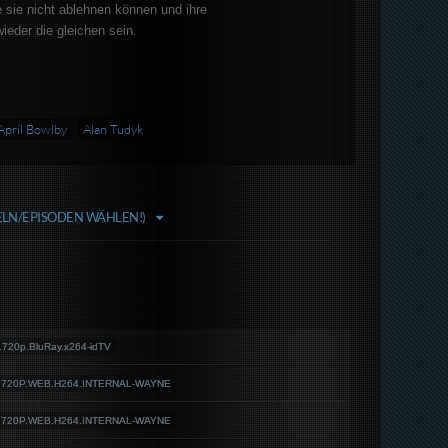
e sie nicht ablehnen können und ihre
ieder die gleichen sein.
April Bowlby
Alan Tudyk
FELN/EPISODEN WÄHLEN!)
20p.BluRay.x264-idTV
L.720P.WEB.H264.INTERNAL-WAYNE
L.720P.WEB.H264.INTERNAL-WAYNE