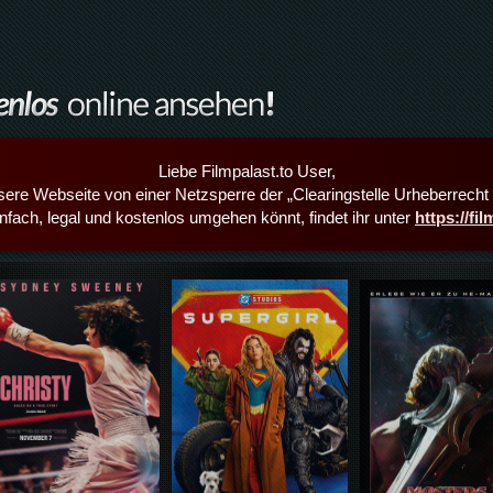
Liebe Filmpalast.to User,
sere Webseite von einer Netzsperre der „Clearingstelle Urheberrecht i
infach, legal und kostenlos umgehen könnt, findet ihr unter
https://fi
Details,Play
Details,Play
Details,Play