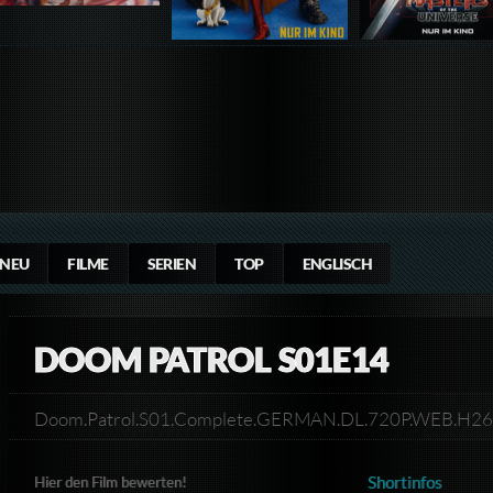
NEU
FILME
SERIEN
TOP
ENGLISCH
DOOM PATROL S01E14
Doom.Patrol.S01.Complete.GERMAN.DL.720P.WEB.H
Shortinfos
Hier den Film bewerten!