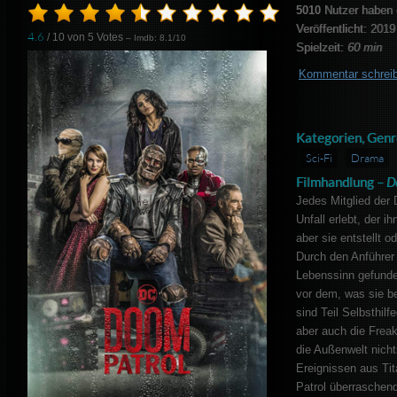
5010
Nutzer haben 
Veröffentlicht: 2019
4.6
/ 10 von
5
Votes
– Imdb: 8.1/10
Spielzeit:
60 min
Kommentar schrei
Kategorien, Genr
Sci-Fi
Drama
Filmhandlung –
D
Jedes Mitglied der 
Unfall erlebt, der i
aber sie entstellt o
Durch den Anführer
Lebenssinn gefunde
vor dem, was sie be
sind Teil Selbsthil
aber auch die Frea
die Außenwelt nich
Ereignissen aus Tit
Patrol überraschen