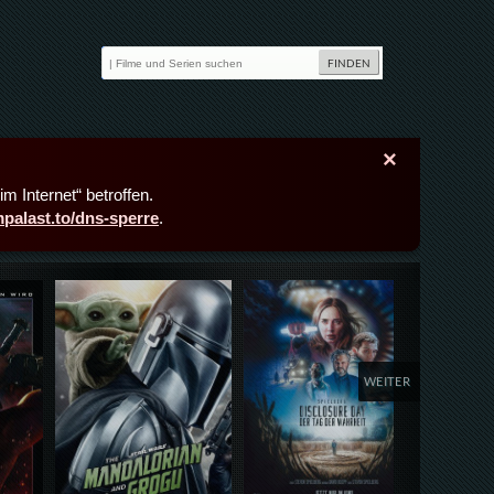
×
m Internet“ betroffen.
lmpalast.to/dns-sperre
.
Details,Play
Details,Play
Deta
WEITER