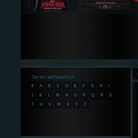
Serien alphabetisch
#
A
B
C
D
E
F
G
H
I
J
K
L
M
N
O
P
Q
R
S
T
U
V
W
X
Y
Z