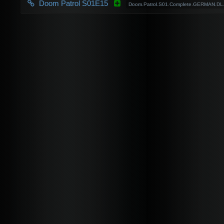
Doom Patrol S01E15
Doom.Patrol.S01.Complete.GERMAN.D