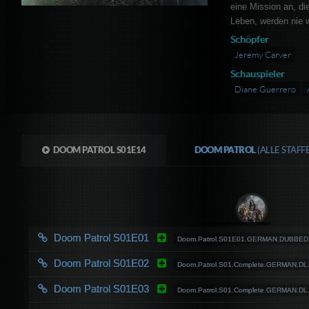
eine Mission an, di
Leben, werden nie w
Schöpfer
Jeremy Carver
Schauspieler
Diane Guerrero
DOOM PATROL S01E14
DOOM PATROL
(ALLE STAF
Doom Patrol S01E01
Doom.Patrol.S01E01.GERMAN.DUBBED.7
Doom Patrol S01E02
Doom.Patrol.S01.Complete.GERMAN.D
Doom Patrol S01E03
Doom.Patrol.S01.Complete.GERMAN.D