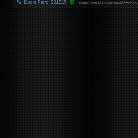
Doom Patrol S01E15
Doom.Patrol.S01.Complete.GERMAN.D