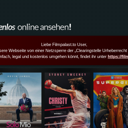
Liebe Filmpalast.to User,
sere Webseite von einer Netzsperre der „Clearingstelle Urheberrecht i
infach, legal und kostenlos umgehen könnt, findet ihr unter
https://fi
Details,Play
Details,Play
Details,Play