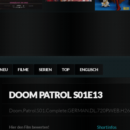
NEU
FILME
SERIEN
TOP
ENGLISCH
DOOM PATROL S01E13
Doom.Patrol.S01.Complete.GERMAN.DL.720P.WEB.H
Shortinfos
Hier den Film bewerten!