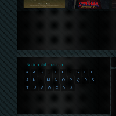
Serien alphabetisch
#
A
B
C
D
E
F
G
H
I
J
K
L
M
N
O
P
Q
R
S
T
U
V
W
X
Y
Z