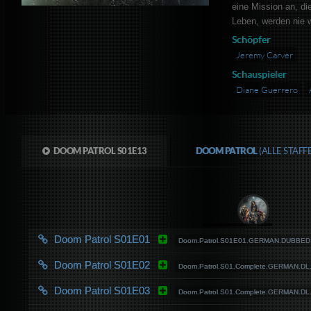
eine Mission an, di
Leben, werden nie w
Schöpfer
Jeremy Carver
Schauspieler
Diane Guerrero
DOOM PATROL S01E13
DOOM PATROL
(ALLE STAF
Doom Patrol S01E01
Doom.Patrol.S01E01.GERMAN.DUBBED.7
Doom Patrol S01E02
Doom.Patrol.S01.Complete.GERMAN.D
Doom Patrol S01E03
Doom.Patrol.S01.Complete.GERMAN.D