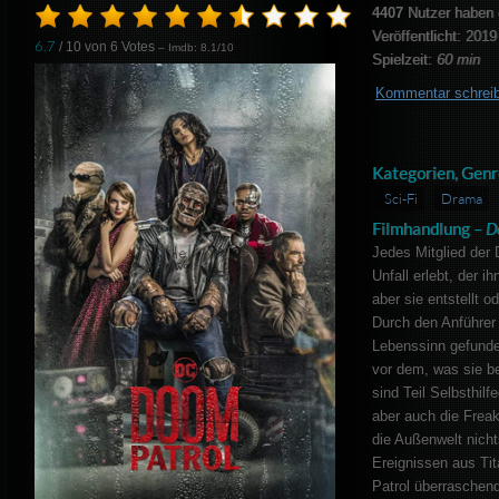
4407
Nutzer haben 
Veröffentlicht: 2019
6.7
/ 10 von
6
Votes
– Imdb: 8.1/10
Spielzeit:
60 min
Kommentar schrei
Kategorien, Genr
Sci-Fi
Drama
Filmhandlung –
D
Jedes Mitglied der 
Unfall erlebt, der i
aber sie entstellt o
Durch den Anführer
Lebenssinn gefunde
vor dem, was sie be
sind Teil Selbsthil
aber auch die Frea
die Außenwelt nich
Ereignissen aus Tit
Patrol überraschen