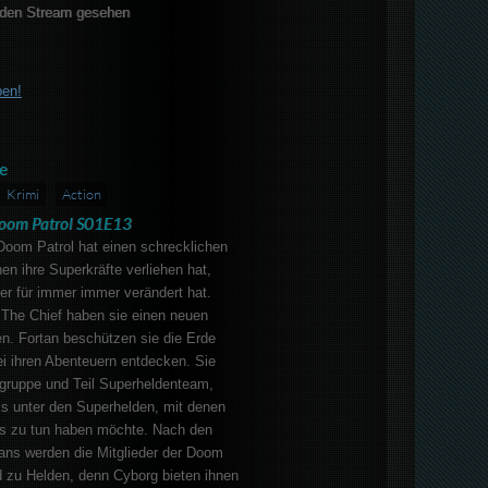
den Stream gesehen
ben!
e
Krimi
Action
oom Patrol S01E13
Doom Patrol hat einen schrecklichen
hnen ihre Superkräfte verliehen hat,
der für immer immer verändert hat.
 The Chief haben sie einen neuen
n. Fortan beschützen sie die Erde
i ihren Abenteuern entdecken. Sie
fegruppe und Teil Superheldenteam,
ks unter den Superhelden, mit denen
ts zu tun haben möchte. Nach den
ans werden die Mitglieder der Doom
d zu Helden, denn Cyborg bieten ihnen