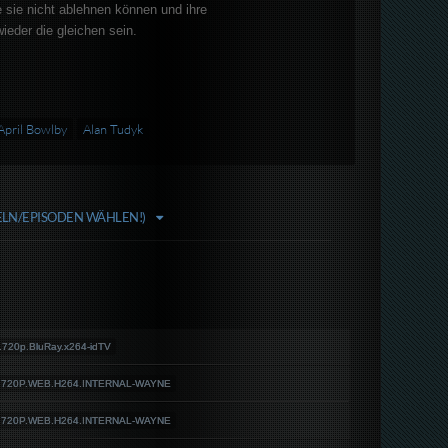
e sie nicht ablehnen können und ihre
ieder die gleichen sein.
April Bowlby
Alan Tudyk
FELN/EPISODEN WÄHLEN!)
20p.BluRay.x264-idTV
L.720P.WEB.H264.INTERNAL-WAYNE
L.720P.WEB.H264.INTERNAL-WAYNE