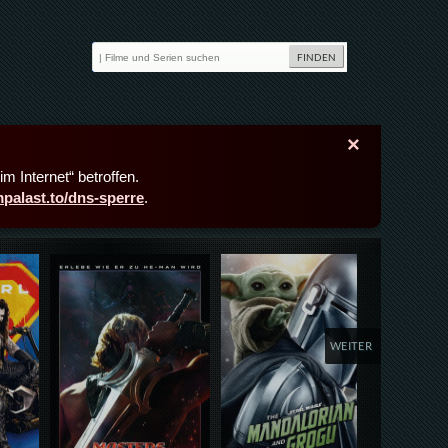
×
m Internet“ betroffen.
lmpalast.to/dns-sperre
.
Details,Play
Details,Play
Deta
WEITER