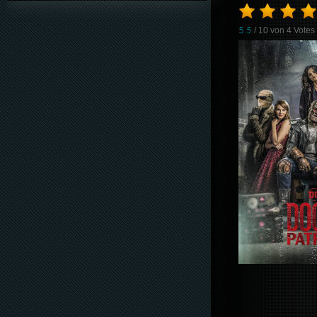
5.5
/ 10 von
4
Votes