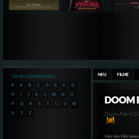
NEU
FILME
Serien alphabetisch
#
A
B
C
D
E
F
G
H
I
J
K
L
M
N
O
DOOM P
P
Q
R
S
T
U
V
W
Doom.Patrol.
X
Y
Z
Hier den Film bewe