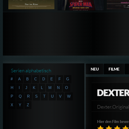
NEU
FILME
Serien alphabetisch
#
A
B
C
D
E
F
G
H
I
J
K
L
M
N
O
DEXTER
P
Q
R
S
T
U
V
W
X
Y
Z
Dexter.Origi
Hier den Film bewe