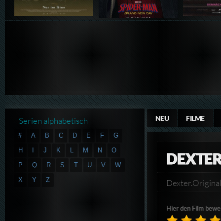
NEU
FILME
Serien alphabetisch
#
A
B
C
D
E
F
G
H
I
J
K
L
M
N
O
DEXTER
P
Q
R
S
T
U
V
W
X
Y
Z
Dexter.Origi
Hier den Film bewe