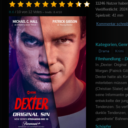
11246
Nutzer haben
Veröffentlicht: 2024
8.6
/ 10 von
12
Votes
– Imdb: 8.4/10
Spielzeit:
41 min
Kommentar schrei
Kategorien, Genr
Drama
Krimi
Filmhandlung –
D
In „Dexter: Original
Morgan (Patrick Gi
Dexter hatte als Ki
miterleben müssen 
(Christian Slater) a
seine Informantin 
entwickelte der ju
Tendenzen. So verfi
dunkle Tendenzen, g
„geordnete“ Bahnen
Schöpfer