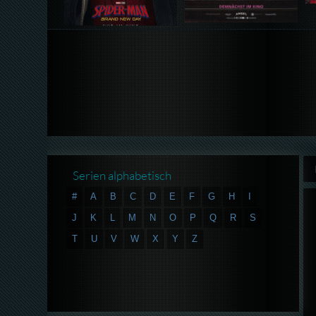
Serien alphabetisch
#
A
B
C
D
E
F
G
H
I
J
K
L
M
N
O
P
Q
R
S
T
U
V
W
X
Y
Z