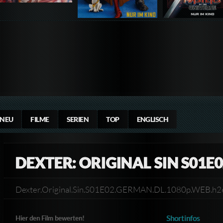
NEU
FILME
SERIEN
TOP
ENGLISCH
DEXTER: ORIGINAL SIN S01E
Dexter.Original.Sin.S01E02.GERMAN.DL.1080p.WEB
Shortinfos
Hier den Film bewerten!