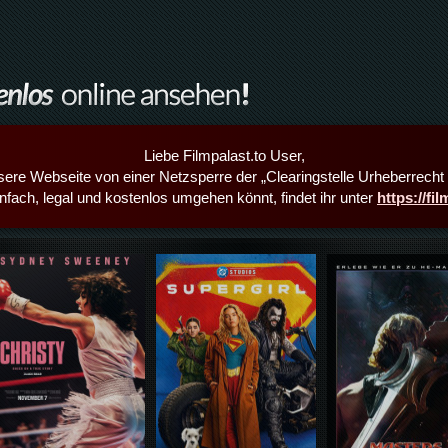
Liebe Filmpalast.to User,
sere Webseite von einer Netzsperre der „Clearingstelle Urheberrecht i
infach, legal und kostenlos umgehen könnt, findet ihr unter
https://fi
Details,Play
Details,Play
Details,Play