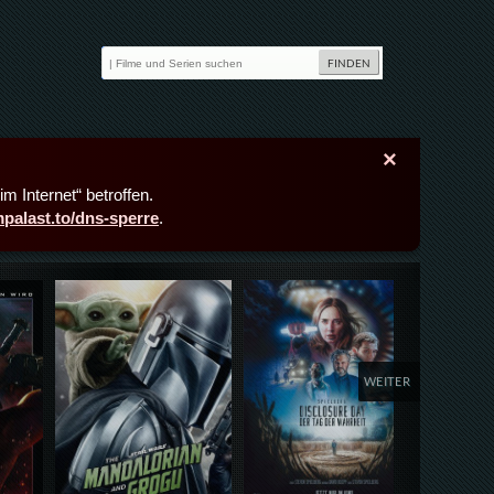
×
m Internet“ betroffen.
lmpalast.to/dns-sperre
.
Details,Play
Details,Play
Deta
WEITER