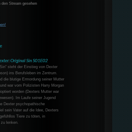
 den Stream gesehen
ben!
e
exter: Original Sin S01E02
 Sin“ steht der Einstieg von Dexter
bson) ins Berufsleben im Zentrum.
nd die blutige Ermordung seiner Mutter
und war vom Polizisten Harry Morgan
doptiert worden (Dexters Mutter war
gewesen). Im Laufe seiner Jugend
nge Dexter psychopathische
el sein Vater auf die Idee, Dexters
efühllos Tiere zu töten, in
 zu lenken.