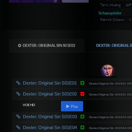
Terry Huang
Jeff
Schauspieler
Patrick Gibson
C
DEXTER: ORIGINAL SIN S01E02
DEXTER: ORIGINAL 
Dexter: Original Sin S01E01
Dexter.Original.Sin.S01E01
Dexter: Original Sin S01E02
Dexter.Original.Sin.S01E02
VOE HD
Play
Dexter: Original Sin S01E03
Dexter.Original.Sin.S01E03
Dexter: Original Sin S01E04
Dexter.Original.Sin.S01E04