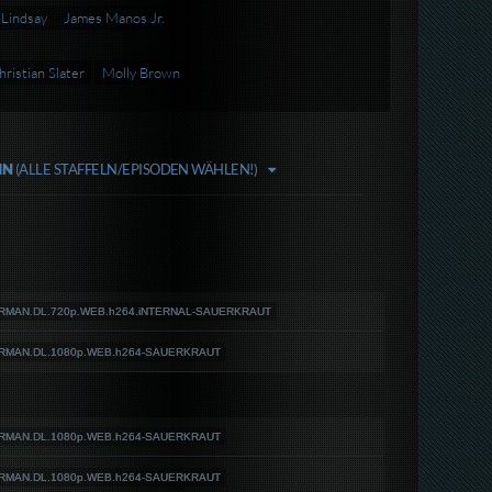
 Lindsay
James Manos Jr.
hristian Slater
Molly Brown
SIN
(ALLE STAFFELN/EPISODEN WÄHLEN!)
.GERMAN.DL.720p.WEB.h264.iNTERNAL-SAUERKRAUT
.GERMAN.DL.1080p.WEB.h264-SAUERKRAUT
.GERMAN.DL.1080p.WEB.h264-SAUERKRAUT
.GERMAN.DL.1080p.WEB.h264-SAUERKRAUT