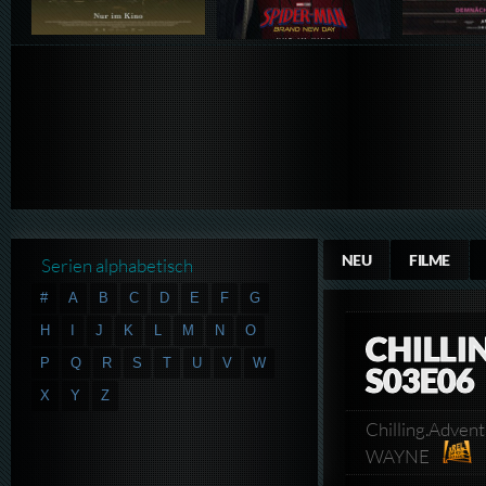
NEU
FILME
Serien alphabetisch
#
A
B
C
D
E
F
G
H
I
J
K
L
M
N
O
CHILLI
P
Q
R
S
T
U
V
W
S03E06
X
Y
Z
Chilling.Adve
WAYNE