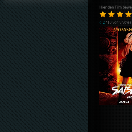
Hier den Film bewe
6.2
/ 10 von
5
Votes