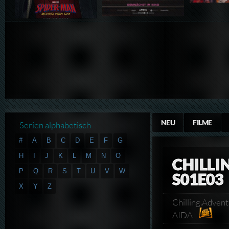
NEU
FILME
Serien alphabetisch
#
A
B
C
D
E
F
G
H
I
J
K
L
M
N
O
CHILLI
P
Q
R
S
T
U
V
W
S01E03
X
Y
Z
Chilling.Adve
AIDA