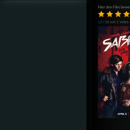
Hier den Film bewe
10
/ 10 von
1
Votes