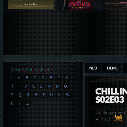
NEU
FILME
Serien alphabetisch
#
A
B
C
D
E
F
G
H
I
J
K
L
M
N
O
CHILLI
P
Q
R
S
T
U
V
W
S02E03
X
Y
Z
Chilling.Adve
FENDT