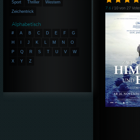
Sport
Thriller
Western
7.6
/ 10 von
27
Vote
Zeichentrick
Alphabetisch
#
A
B
C
D
E
F
G
H
I
J
K
L
M
N
O
P
Q
R
S
T
U
V
W
X
Y
Z