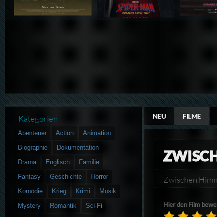
NEU
FILME
Kategorien
Abenteuer
Action
Animation
Biographie
Dokumentation
ZWISCH
Drama
Englisch
Familie
Fantasy
Geschichte
Horror
Zwischen.Him
Komödie
Krieg
Krimi
Musik
Hier den Film bewe
Mystery
Romantik
Sci-Fi