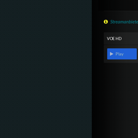
Streamanbiete
VOE HD
Play