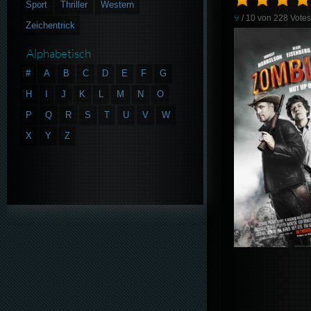
Sport
Thriller
Western
9
/ 10 von
228
Vote
Zeichentrick
Alphabetisch
#
A
B
C
D
E
F
G
H
I
J
K
L
M
N
O
P
Q
R
S
T
U
V
W
X
Y
Z