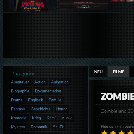
NEU
FILME
Kategorien
Abenteuer
Action
Animation
Biographie
Dokumentation
ZOMBI
Drama
Englisch
Familie
Fantasy
Geschichte
Horror
Zombieland.2
Komödie
Krieg
Krimi
Musik
Hier den Film bewe
Mystery
Romantik
Sci-Fi