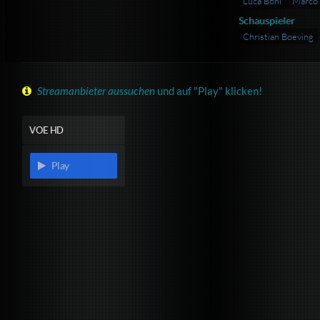
Luca Boni
Marco 
Schauspieler
Christian Boeving
Streamanbieter aussuchen
und auf "Play" klicken!
VOE HD
Play