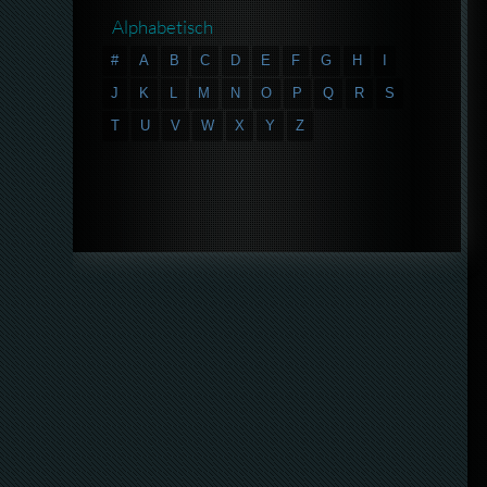
Alphabetisch
#
A
B
C
D
E
F
G
H
I
J
K
L
M
N
O
P
Q
R
S
T
U
V
W
X
Y
Z