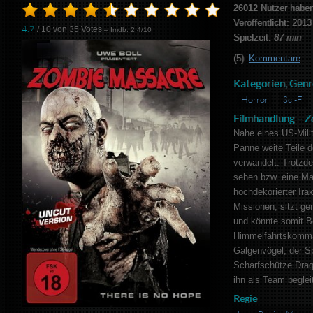
26012
Nutzer haben
Veröffentlicht: 2013
4.7
/ 10 von
35
Votes
– Imdb: 2.4/10
Spielzeit:
87 min
(5)
Kommentare
Kategorien, Genr
Horror
Sci-Fi
Filmhandlung –
Z
Nahe eines US-Milit
Panne weite Teile 
verwandelt. Trotz
sehen bzw. eine Ma
hochdekorierter Irak
Missionen, sitzt ge
und könnte somit Be
Himmelfahrtskomma
Galgenvögel, der Sp
Scharfschütze Draga
ihn als Team beglei
Regie