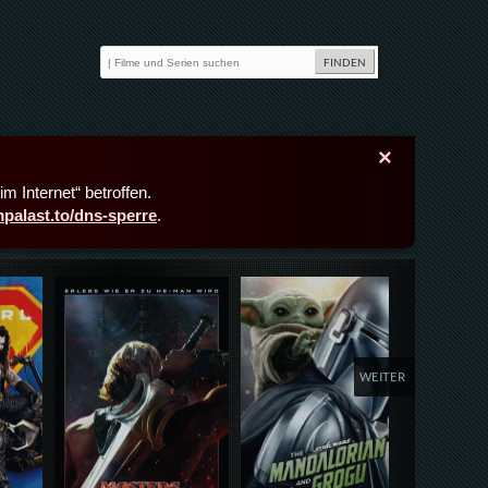
×
m Internet“ betroffen.
lmpalast.to/dns-sperre
.
Details,Play
Details,Play
Deta
WEITER