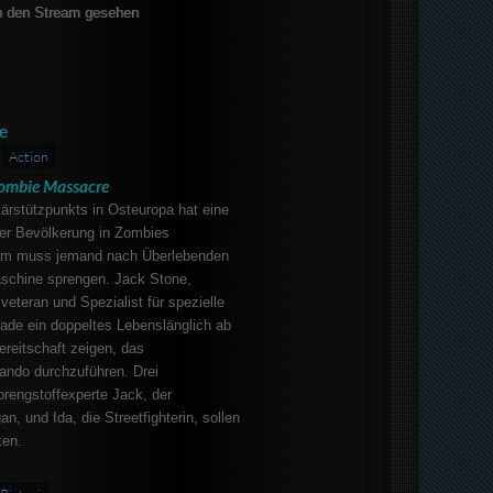
 den Stream gesehen
e
Action
ombie Massacre
ärstützpunkts in Osteuropa hat eine
der Bevölkerung in Zombies
dem muss jemand nach Überlebenden
schine sprengen. Jack Stone,
veteran und Spezialist für spezielle
rade ein doppeltes Lebenslänglich ab
reitschaft zeigen, das
ndo durchzuführen. Drei
rengstoffexperte Jack, der
n, und Ida, die Streetfighterin, sollen
ten.