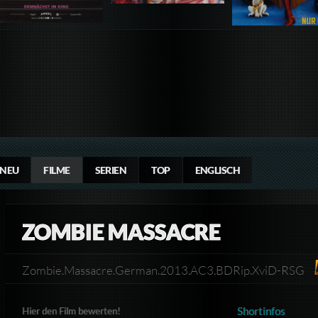
NEU
FILME
SERIEN
TOP
ENGLISCH
ZOMBIE MASSACRE
Zombie.Massacre.German.2013.AC3.BDRip.XviD-RSG
Shortinfos
Hier den Film bewerten!