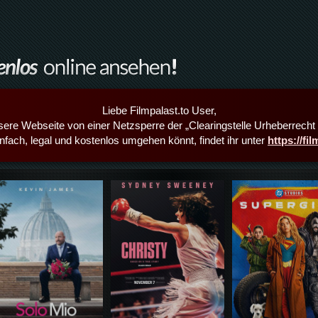
Liebe Filmpalast.to User,
sere Webseite von einer Netzsperre der „Clearingstelle Urheberrecht i
infach, legal und kostenlos umgehen könnt, findet ihr unter
https://fi
Details,Play
Details,Play
Details,Play