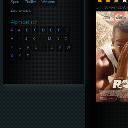
Sport
Thriller
Western
2.9
/ 10 von
421
Vot
Zeichentrick
Alphabetisch
#
A
B
C
D
E
F
G
H
I
J
K
L
M
N
O
P
Q
R
S
T
U
V
W
X
Y
Z