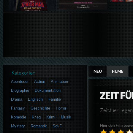
NEU
FILME
Kategorien
Abenteuer
Action
Animation
Biographie
Dokumentation
ZEIT F
Drama
Englisch
Familie
Fantasy
Geschichte
Horror
Zeit.fuer.Leg
Komödie
Krieg
Krimi
Musik
Hier den Film bewe
Mystery
Romantik
Sci-Fi