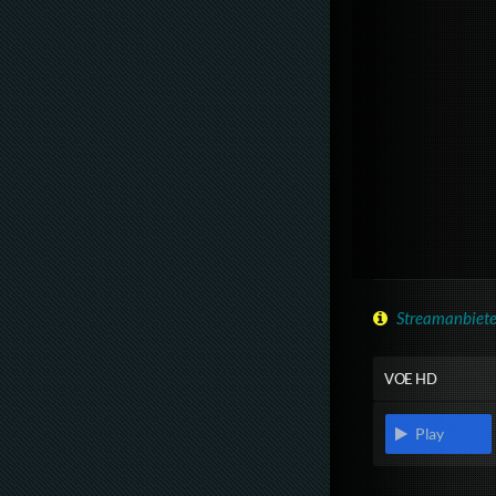
Streamanbiete
VOE HD
Play