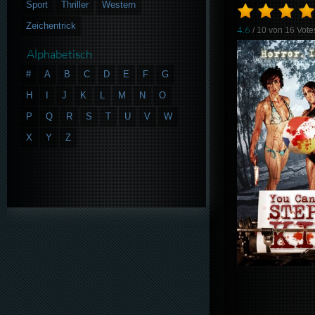
Sport
Thriller
Western
Zeichentrick
4.6
/ 10 von
16
Vote
Alphabetisch
#
A
B
C
D
E
F
G
H
I
J
K
L
M
N
O
P
Q
R
S
T
U
V
W
X
Y
Z