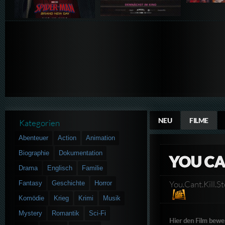
NEU
FILME
Kategorien
Abenteuer
Action
Animation
Biographie
Dokumentation
YOU CA
Drama
Englisch
Familie
You.Cant.Kill
Fantasy
Geschichte
Horror
Komödie
Krieg
Krimi
Musik
Mystery
Romantik
Sci-Fi
Hier den Film bewe