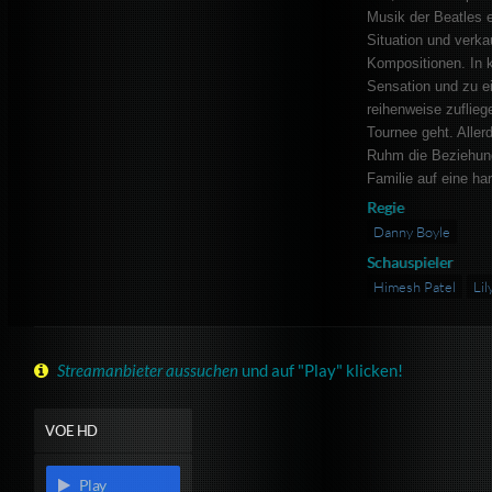
Musik der Beatles e
Situation und verka
Kompositionen. In k
Sensation und zu e
reihenweise zuflieg
Tournee geht. Aller
Ruhm die Beziehung
Familie auf eine ha
Regie
Danny Boyle
Schauspieler
Himesh Patel
Lil
Streamanbieter aussuchen
und auf "Play" klicken!
VOE HD
Play