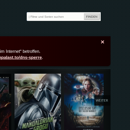
×
m Internet“ betroffen.
lmpalast.to/dns-sperre
.
Details,Play
Details,Play
Deta
WEITER