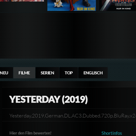
NEU
FILME
SERIEN
TOP
ENGLISCH
YESTERDAY (2019)
Yesterday.2019.German.DL.AC3.Dubbed.720p.BluRay.
Shortinfos
Hier den Film bewerten!