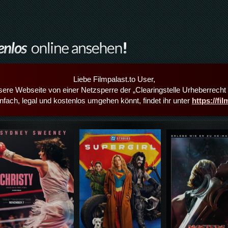
Liebe Filmpalast.to User,
sere Webseite von einer Netzsperre der „Clearingstelle Urheberrecht i
infach, legal und kostenlos umgehen könnt, findet ihr unter
https://fi
Details,Play
Details,Play
Details,Play