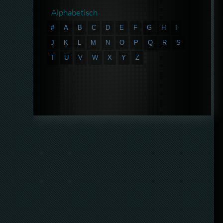
Alphabetisch
#
A
B
C
D
E
F
G
H
I
J
K
L
M
N
O
P
Q
R
S
T
U
V
W
X
Y
Z