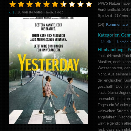
64475
Nutzer haben
Veröffentlicht: 2019
6.1
/ 10 von
84
Votes
– Imdb: 7.0/10
Spielzeit:
117 min
(14)
Kommentare
Kategorien, Genr
Musik
Komödi
Filmhandlung –
Y
Jack (Himesh Patel)
Musiker, doch kann
Wasser halten, denn
nicht. Aus seinem k
der englischen Küst
geschafft. Doch ein
Jack: Seine Jugendf
unerschütterlich an
Tages ein Wunder g
weltweiten Stromau
angefahren. Nachd
wirkt eigentlich all
fest, dass sich plö