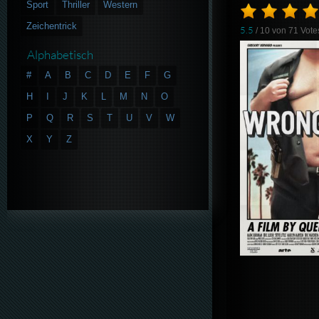
Sport
Thriller
Western
Zeichentrick
5.5
/ 10 von
71
Vote
Alphabetisch
#
A
B
C
D
E
F
G
H
I
J
K
L
M
N
O
P
Q
R
S
T
U
V
W
X
Y
Z