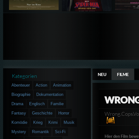
NEU
FILME
Kategorien
Abenteuer
Action
Animation
Biographie
Dokumentation
WRONG
Drama
Englisch
Familie
Wrong.Cops.Vo
Fantasy
Geschichte
Horror
Komödie
Krieg
Krimi
Musik
Mystery
Romantik
Sci-Fi
Hier den Film bewe