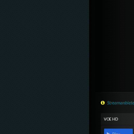
Streamanbiete
VOE HD
Play