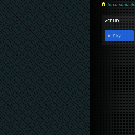
Streamanbiete
VOE HD
Play