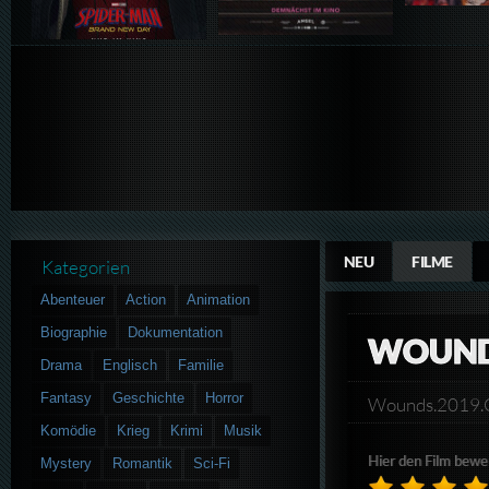
NEU
FILME
Kategorien
Abenteuer
Action
Animation
Biographie
Dokumentation
WOUN
Drama
Englisch
Familie
Fantasy
Geschichte
Horror
Wounds.2019.
Komödie
Krieg
Krimi
Musik
Hier den Film bewe
Mystery
Romantik
Sci-Fi