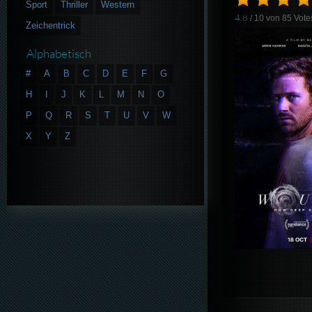
Sport
Thriller
Western
4.8
/ 10 von
85
Vote
Zeichentrick
Alphabetisch
#
A
B
C
D
E
F
G
H
I
J
K
L
M
N
O
P
Q
R
S
T
U
V
W
X
Y
Z