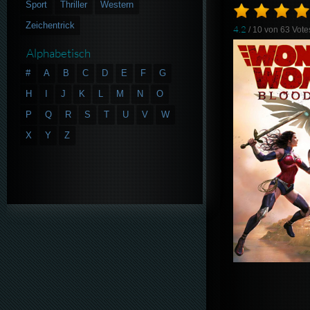
Sport
Thriller
Western
Zeichentrick
4.2
/ 10 von
63
Vote
Alphabetisch
#
A
B
C
D
E
F
G
H
I
J
K
L
M
N
O
P
Q
R
S
T
U
V
W
X
Y
Z