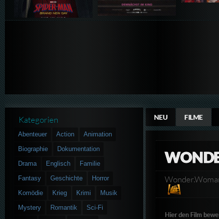
NEU
FILME
Kategorien
Abenteuer
Action
Animation
Biographie
Dokumentation
WONDE
Drama
Englisch
Familie
Wonder.Woman
Fantasy
Geschichte
Horror
Komödie
Krieg
Krimi
Musik
Mystery
Romantik
Sci-Fi
Hier den Film bewe