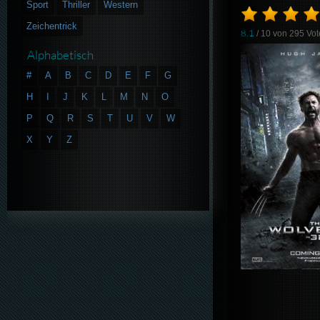
Sport
Thriller
Western
Zeichentrick
8.1
/ 10 von
295
Vot
Alphabetisch
#
A
B
C
D
E
F
G
H
I
J
K
L
M
N
O
P
Q
R
S
T
U
V
W
X
Y
Z