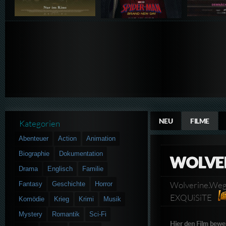
NEU
FILME
Kategorien
Abenteuer
Action
Animation
Biographie
Dokumentation
WOLVER
Drama
Englisch
Familie
Wolverine.Weg
Fantasy
Geschichte
Horror
EXQUiSiTE
Komödie
Krieg
Krimi
Musik
Mystery
Romantik
Sci-Fi
Hier den Film bewe