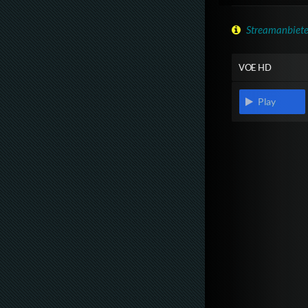
Streamanbiete
VOE HD
Play