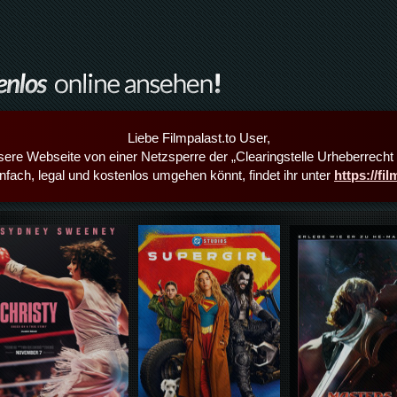
Liebe Filmpalast.to User,
sere Webseite von einer Netzsperre der „Clearingstelle Urheberrecht i
infach, legal und kostenlos umgehen könnt, findet ihr unter
https://fi
Details,Play
Details,Play
Details,Play