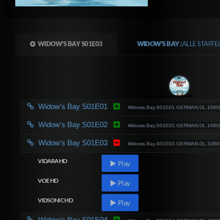
WIDOW'S BAY S01E03
WIDOW'S BAY
(ALLE STAFF
Widow's Bay S01E01
Widows.Bay.S01E01.GERMAN.DL.108
Widow's Bay S01E02
Widows.Bay.S01E02.GERMAN.DL.108
Widow's Bay S01E03
Widows.Bay.S01E03.GERMAN.DL.108
VIDARA HD
Play
VOE HD
Play
VIDSONIC HD
Play
Widow's Bay S01E04