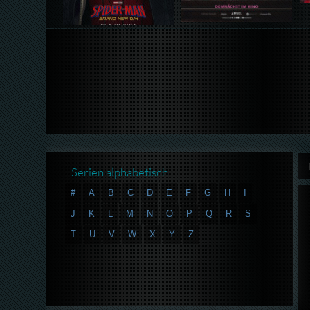
Serien alphabetisch
#
A
B
C
D
E
F
G
H
I
J
K
L
M
N
O
P
Q
R
S
T
U
V
W
X
Y
Z