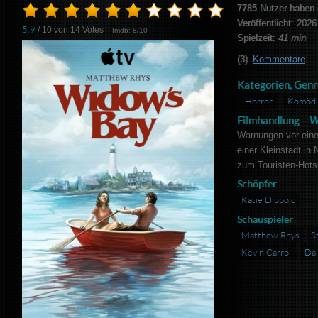
7785
Nutzer haben 
Veröffentlicht: 2026
5.9
/ 10 von
14
Votes
– Imdb: 8/10
Spielzeit:
41 min
(3)
Kommentare
Kategorien, Genr
Horror
Komödi
Filmhandlung –
W
Warnungen vor eine
einer Kleinstadt in
zum Touristen-Hots
Schöpfer
Katie Dippold
Schauspieler
Matthew Rhys
S
Kevin Carroll
Dal