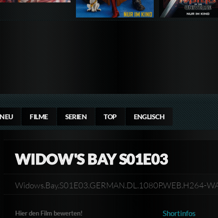
NEU
FILME
SERIEN
TOP
ENGLISCH
WIDOW'S BAY S01E03
Widows.Bay.S01E03.GERMAN.DL.1080P.WEB.H264-
Shortinfos
Hier den Film bewerten!