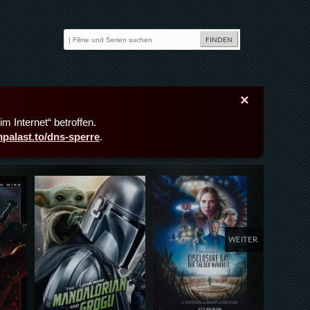
×
m Internet“ betroffen.
lmpalast.to/dns-sperre
.
Details,Play
Details,Play
Deta
WEITER