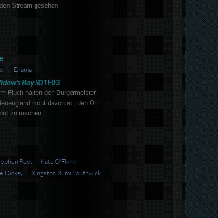
den Stream gesehen
e
e
Drama
idow's Bay S01E03
m Fluch halten den Bürgermeister
 Neuengland nicht davon ab, den Ort
pot zu machen.
tephen Root
Kate O'Flynn
e Dickey
Kingston Rumi Southwick