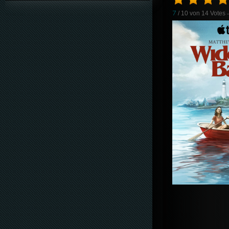
7
/ 10 von
14
Votes