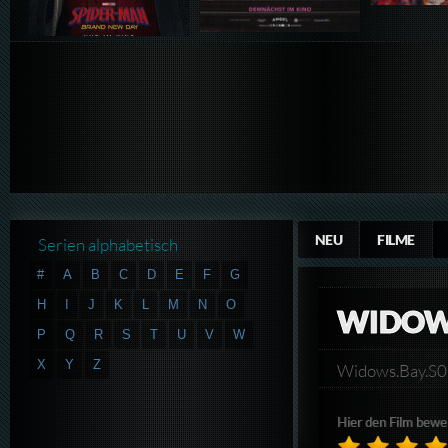
NEU
FILME
Serien alphabetisch
#
A
B
C
D
E
F
G
H
I
J
K
L
M
N
O
WIDOW'
P
Q
R
S
T
U
V
W
X
Y
Z
Widows.Bay.
Hier den Film bewe