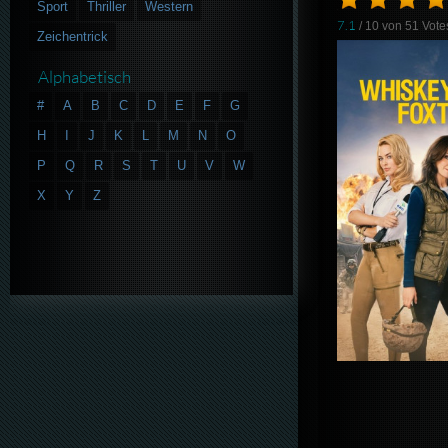
Sport
Thriller
Western
7.1
/ 10 von
51
Vote
Zeichentrick
Alphabetisch
#
A
B
C
D
E
F
G
H
I
J
K
L
M
N
O
P
Q
R
S
T
U
V
W
X
Y
Z