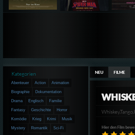
NEU
FILME
Kategorien
Abenteuer
Action
Animation
Biographie
Dokumentation
WHISK
Drama
Englisch
Familie
Fantasy
Geschichte
Horror
Whiskey.Tango
Komödie
Krieg
Krimi
Musik
Hier den Film bewe
Mystery
Romantik
Sci-Fi