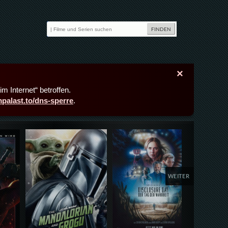
×
m Internet“ betroffen.
lmpalast.to/dns-sperre
.
Details,Play
Details,Play
Deta
WEITER