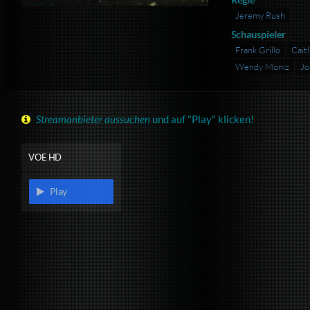
Jeremy Rush
Schauspieler
Frank Grillo
Cait
Wendy Moniz
Jo
Streamanbieter aussuchen
und auf "Play" klicken!
VOE HD
Play