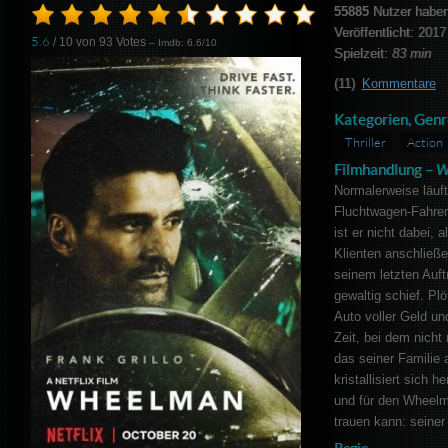
55885
Nutzer haben
Veröffentlicht: 2017
5.6
/ 10 von
93
Votes
– Imdb: 6.6/10
Spielzeit:
83 min
(11)
Kommentare
Kategorien, Genr
Thriller
Action
Filmhandlung –
W
Normalerweise läuft
Fluchtwagen-Fahrer,
ist er nicht dabei, 
Klienten anschließe
seinem letzten Auf
gewaltig schief. Pl
Auto voller Geld un
Zeit, bei dem nicht
das seiner Familie 
kristallisiert sich 
und für den Wheelma
trauen kann: seiner 
Regie