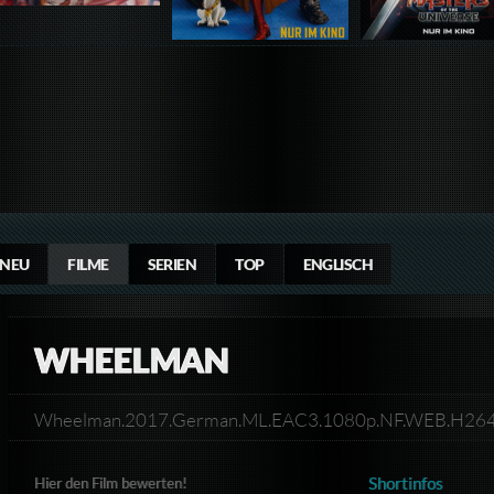
NEU
FILME
SERIEN
TOP
ENGLISCH
WHEELMAN
Wheelman.2017.German.ML.EAC3.1080p.NF.WEB.H26
Shortinfos
Hier den Film bewerten!