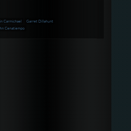
lin Carmichael
Garret Dillahunt
hn Cenatiempo