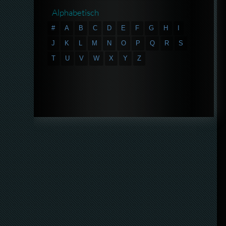
Alphabetisch
#
A
B
C
D
E
F
G
H
I
J
K
L
M
N
O
P
Q
R
S
T
U
V
W
X
Y
Z