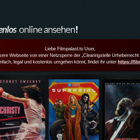
Liebe Filmpalast.to User,
sere Webseite von einer Netzsperre der „Clearingstelle Urheberrecht i
infach, legal und kostenlos umgehen könnt, findet ihr unter
https://fi
Details,Play
Details,Play
Details,Play