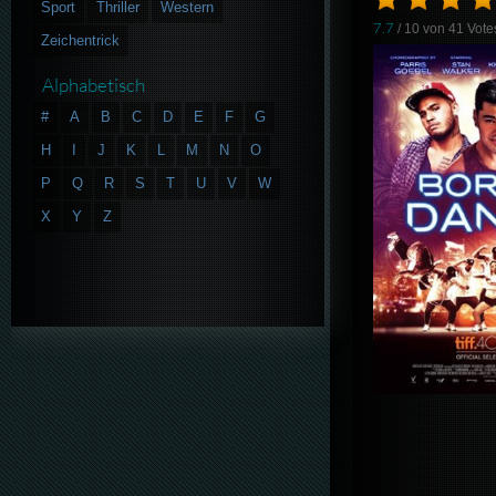
Sport
Thriller
Western
7.7
/ 10 von
41
Vote
Zeichentrick
Alphabetisch
#
A
B
C
D
E
F
G
H
I
J
K
L
M
N
O
P
Q
R
S
T
U
V
W
X
Y
Z