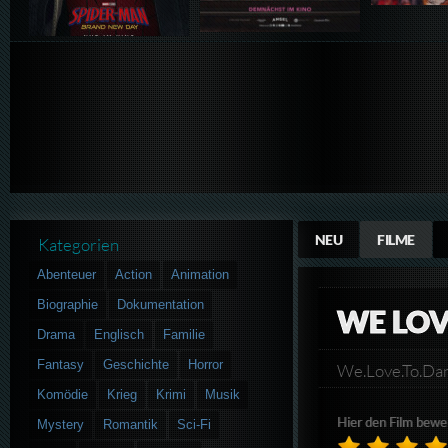
NEU
FILME
Kategorien
Abenteuer
Action
Animation
Biographie
Dokumentation
WE LOV
Drama
Englisch
Familie
Fantasy
Geschichte
Horror
We.Love.To.D
Komödie
Krieg
Krimi
Musik
Hier den Film bewe
Mystery
Romantik
Sci-Fi