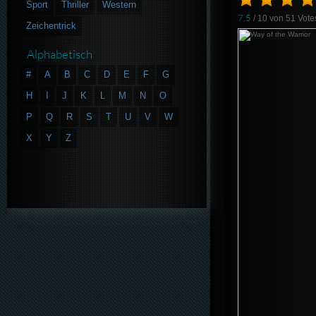
Sport
Thriller
Western
7.5
/ 10 von
51
Vote
Zeichentrick
Alphabetisch
#
A
B
C
D
E
F
G
H
I
J
K
L
M
N
O
P
Q
R
S
T
U
V
W
X
Y
Z