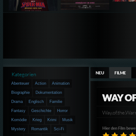
NEU
FILME
Kategorien
Abenteuer
Action
Animation
Biographie
Dokumentation
WAY OF
Drama
Englisch
Familie
Fantasy
Geschichte
Horror
Way.of.the.Wa
Komödie
Krieg
Krimi
Musik
Hier den Film bewe
Mystery
Romantik
Sci-Fi